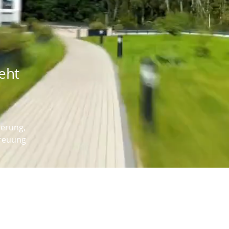
eht
ierung,
treuung