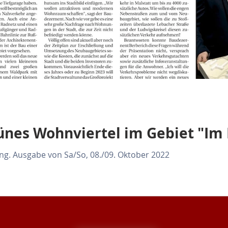
ünes Wohnviertel im Gebiet "Im
ung. Ausgabe von Sa/So, 08./09. Oktober 2022