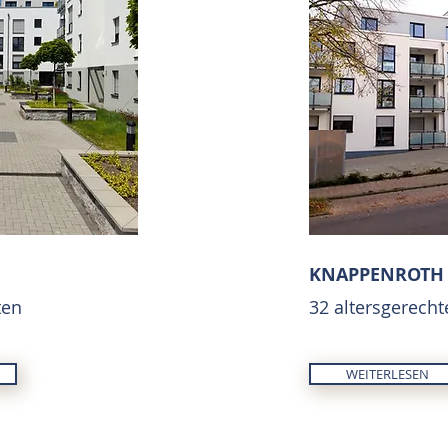
KNAPPENROTH 
ten
32 altersgerec
WEITERLESEN